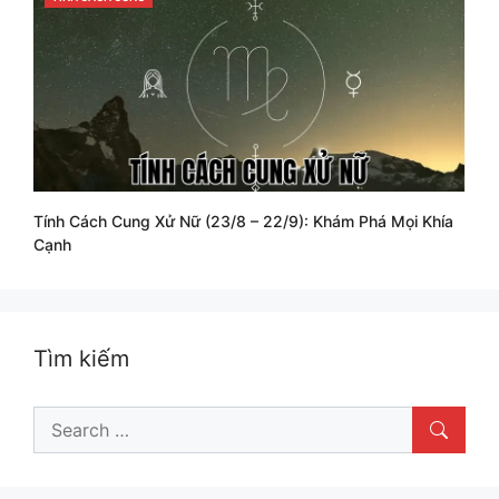
Tính Cách Cung Xử Nữ (23/8 – 22/9): Khám Phá Mọi Khía
Cạnh
Tìm kiếm
Search
for: