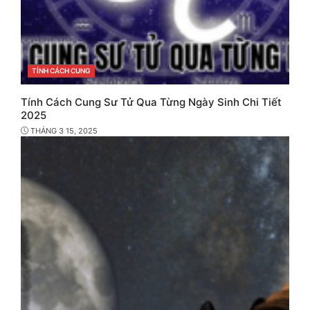
CATEGORIES
TÍNH CÁCH CUNG
Tính Cách Cung Sư Tử Qua Từng Ngày Sinh Chi Tiết
2025
THÁNG 3 15, 2025