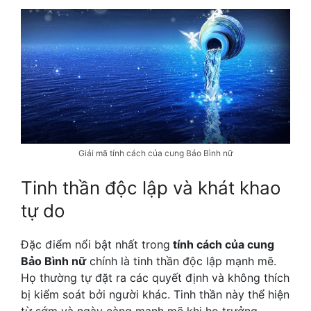
Giải mã tính cách của cung Bảo Bình nữ
Tinh thần độc lập và khát khao
tự do
Đặc điểm nổi bật nhất trong
tính cách của cung
Bảo Bình nữ
chính là tinh thần độc lập mạnh mẽ.
Họ thường tự đặt ra các quyết định và không thích
bị kiểm soát bởi người khác. Tinh thần này thể hiện
từ sớm và ngày càng mạnh mẽ khi họ trưởng