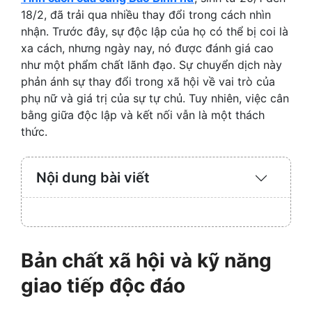
18/2, đã trải qua nhiều thay đổi trong cách nhìn
nhận. Trước đây, sự độc lập của họ có thể bị coi là
xa cách, nhưng ngày nay, nó được đánh giá cao
như một phẩm chất lãnh đạo. Sự chuyển dịch này
phản ánh sự thay đổi trong xã hội về vai trò của
phụ nữ và giá trị của sự tự chủ. Tuy nhiên, việc cân
bằng giữa độc lập và kết nối vẫn là một thách
thức.
Nội dung bài viết
Expand
/
Collaps
Bản chất xã hội và kỹ năng
giao tiếp độc đáo