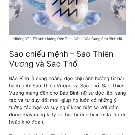
Những Yếu Tố Ảnh Hưởng Đến Tính Cách Của Cung Bảo Bình Nữ
Sao chiếu mệnh – Sao Thiên
Vương và Sao Thổ
Bảo Bình là cung hoàng đạo chịu ảnh hưởng từ hai
hành tinh: Sao Thiên Vương và Sao Thổ. Sao Thiên
Vương mang đến cho Bảo Bình nữ sự độc lập, sáng
tạo và tư duy đổi mới, giúp họ luôn có những ý
tưởng táo bạo và suy nghĩ khác biệt so với đám
đông. Đây cũng là lý do họ thường bị xem là lập dị
hoặc khó đoán.