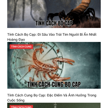
Tính Cách Bọ Cạp: Đi Sâu Vào Trái Tim Người Bí Ẩn Nhất
Hoàng Đạo
CATEGORIES
TÍNH CÁCH CUNG
Tính Cách Cung Bọ Cạp: Đặc Điểm Và Ảnh Hưởng Trong
Cuộc Sống
CATEGORIES
TÍNH CÁCH CUNG