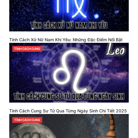
Tính Cách Xử Nữ Nam Khi Yêu: Những Đặc Điểm Nổi Bật
CATEGORIES
TÍNH CÁCH CUNG
Tính Cách Cung Sư Tử Qua Từng Ngày Sinh Chi Tiết 2025
CATEGORIES
TÍNH CÁCH CUNG