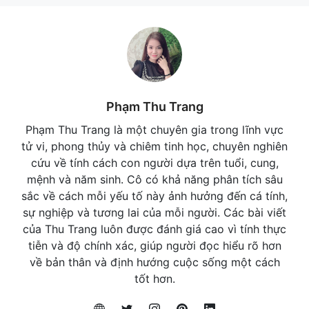
Phạm Thu Trang
Phạm Thu Trang là một chuyên gia trong lĩnh vực
tử vi, phong thủy và chiêm tinh học, chuyên nghiên
cứu về tính cách con người dựa trên tuổi, cung,
mệnh và năm sinh. Cô có khả năng phân tích sâu
sắc về cách mỗi yếu tố này ảnh hưởng đến cá tính,
sự nghiệp và tương lai của mỗi người. Các bài viết
của Thu Trang luôn được đánh giá cao vì tính thực
tiễn và độ chính xác, giúp người đọc hiểu rõ hơn
về bản thân và định hướng cuộc sống một cách
tốt hơn.