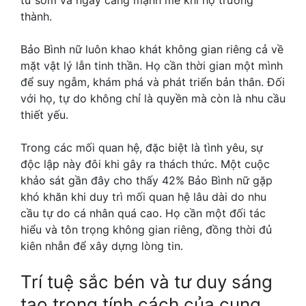
thành.
Bảo Bình nữ luôn khao khát không gian riêng cả về
mặt vật lý lẫn tinh thần. Họ cần thời gian một mình
để suy ngẫm, khám phá và phát triển bản thân. Đối
với họ, tự do không chỉ là quyền mà còn là nhu cầu
thiết yếu.
Trong các mối quan hệ, đặc biệt là tình yêu, sự
độc lập này đôi khi gây ra thách thức. Một cuộc
khảo sát gần đây cho thấy 42% Bảo Bình nữ gặp
khó khăn khi duy trì mối quan hệ lâu dài do nhu
cầu tự do cá nhân quá cao. Họ cần một đối tác
hiểu và tôn trọng không gian riêng, đồng thời đủ
kiên nhẫn để xây dựng lòng tin.
Trí tuệ sắc bén và tư duy sáng
tạo trong tính cách của cung