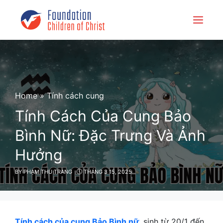
Skip
to
Menu
content
Home
»
Tính cách cung
Tính Cách Của Cung Bảo
Bình Nữ: Đặc Trưng Và Ảnh
Hưởng
BY
PHẠM THU TRANG
THÁNG 3 15, 2025
Tính cách của cung Bảo Bình nữ
, sinh từ 20/1 đến