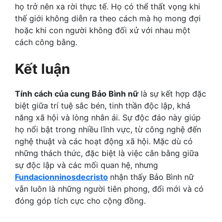
họ trở nên xa rời thực tế. Họ có thể thất vọng khi
thế giới không diễn ra theo cách mà họ mong đợi
hoặc khi con người không đối xử với nhau một
cách công bằng.
Kết luận
Tính cách của cung Bảo Bình nữ
là sự kết hợp đặc
biệt giữa trí tuệ sắc bén, tinh thần độc lập, khả
năng xã hội và lòng nhân ái. Sự độc đáo này giúp
họ nổi bật trong nhiều lĩnh vực, từ công nghệ đến
nghệ thuật và các hoạt động xã hội. Mặc dù có
những thách thức, đặc biệt là việc cân bằng giữa
sự độc lập và các mối quan hệ, nhưng
Fundacionninosdecristo
nhận thấy Bảo Bình nữ
vẫn luôn là những người tiên phong, đổi mới và có
đóng góp tích cực cho cộng đồng.