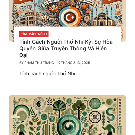
CATEGORIES
TÍNH CÁCH MỆNH
Tính Cách Người Thổ Nhĩ Kỳ: Sự Hòa
Quyện Giữa Truyền Thống Và Hiện
Đại
BY
PHẠM THU TRANG
THÁNG 3 13, 2025
Tính cách người Thổ Nhĩ…