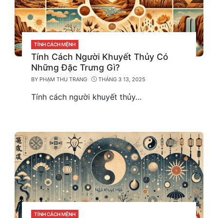
CATEGORIES
TÍNH CÁCH MỆNH
Tính Cách Người Khuyết Thủy Có
Những Đặc Trưng Gì?
BY
PHẠM THU TRANG
THÁNG 3 13, 2025
Tính cách người khuyết thủy…
CATEGORIES
TÍNH CÁCH MỆNH