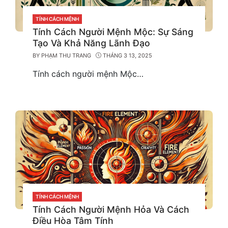
CATEGORIES
TÍNH CÁCH MỆNH
Tính Cách Người Mệnh Mộc: Sự Sáng
Tạo Và Khả Năng Lãnh Đạo
BY
PHẠM THU TRANG
THÁNG 3 13, 2025
Tính cách người mệnh Mộc…
CATEGORIES
TÍNH CÁCH MỆNH
Tính Cách Người Mệnh Hỏa Và Cách
Điều Hòa Tâm Tính