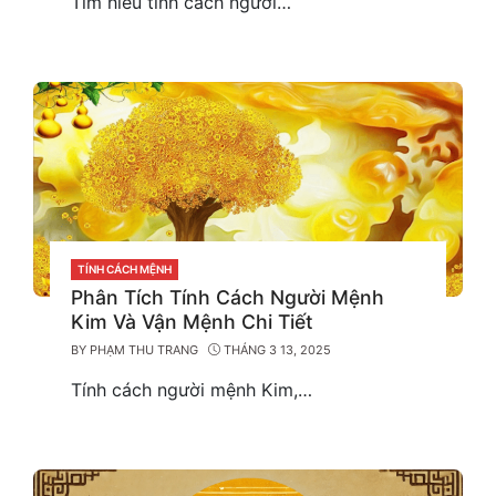
Tìm hiểu tính cách người…
CATEGORIES
TÍNH CÁCH MỆNH
Phân Tích Tính Cách Người Mệnh
Kim Và Vận Mệnh Chi Tiết
BY
PHẠM THU TRANG
THÁNG 3 13, 2025
Tính cách người mệnh Kim,…