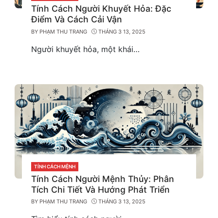
Tính Cách Người Khuyết Hỏa: Đặc
Điểm Và Cách Cải Vận
BY
PHẠM THU TRANG
THÁNG 3 13, 2025
Người khuyết hỏa, một khái…
CATEGORIES
TÍNH CÁCH MỆNH
Tính Cách Người Mệnh Thủy: Phân
Tích Chi Tiết Và Hướng Phát Triển
BY
PHẠM THU TRANG
THÁNG 3 13, 2025