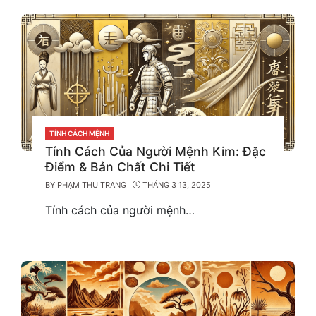
CATEGORIES
TÍNH CÁCH MỆNH
Tính Cách Của Người Mệnh Kim: Đặc
Điểm & Bản Chất Chi Tiết
BY
PHẠM THU TRANG
THÁNG 3 13, 2025
Tính cách của người mệnh…