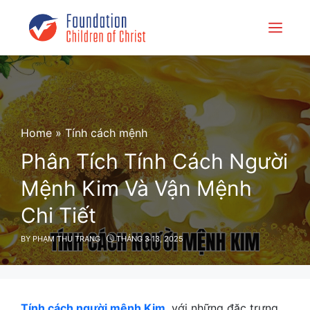
Skip
to
Menu
content
Home
»
Tính cách mệnh
Phân Tích Tính Cách Người
Mệnh Kim Và Vận Mệnh
Chi Tiết
BY
PHẠM THU TRANG
THÁNG 3 13, 2025
Tính cách người mệnh Kim
, với những đặc trưng