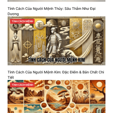
Tính Cách Của Người Mệnh Thủy: Sâu Thẳm Như Đại
Dương
CATEGORIES
TÍNH CÁCH MỆNH
Tính Cách Của Người Mệnh Kim: Đặc Điểm & Bản Chất Chi
Tiết
CATEGORIES
TÍNH CÁCH MỆNH